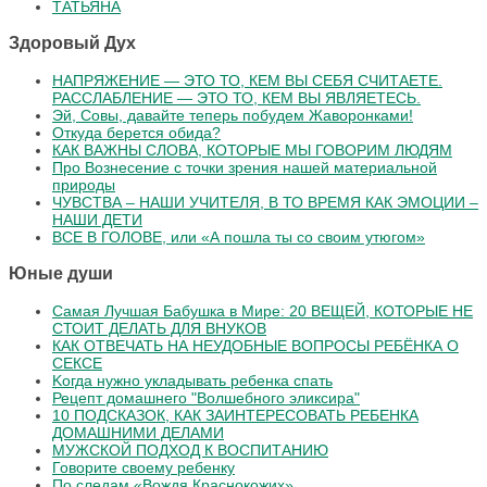
ТАТЬЯНА
Здоровый Дух
НАПРЯЖЕНИЕ — ЭТО ТО, КЕМ ВЫ СЕБЯ СЧИТАЕТЕ.
РАССЛАБЛЕНИЕ — ЭТО ТО, КЕМ ВЫ ЯВЛЯЕТЕСЬ.
Эй, Совы, давайте теперь побудем Жаворонками!
Откуда берется обида?
КАК ВАЖНЫ СЛОВА, КОТОРЫЕ МЫ ГОВОРИМ ЛЮДЯМ
Про Вознесение с точки зрения нашей материальной
природы
ЧУВСТВА – НАШИ УЧИТЕЛЯ, В ТО ВРЕМЯ КАК ЭМОЦИИ –
НАШИ ДЕТИ
ВСЕ В ГОЛОВЕ, или «А пошла ты со своим утюгом»
Юные души
Самая Лучшая Бабушка в Мире: 20 ВЕЩЕЙ, КОТОРЫЕ НЕ
СТОИТ ДЕЛАТЬ ДЛЯ ВНУКОВ
КАК ОТВЕЧАТЬ НА НЕУДОБНЫЕ ВОПРОСЫ РЕБЁНКА О
СЕКСЕ
Koгдa нужнo уклaдывaть peбeнкa cпaть
Рецепт домашнего "Волшебного эликсира"
10 ПОДСКАЗОК, КАК ЗАИНТЕРЕСОВАТЬ РЕБЕНКА
ДОМАШНИМИ ДЕЛАМИ
МУЖСКОЙ ПОДХОД К ВОСПИТАНИЮ
Говорите своему ребенку
По следам «Вождя Краснокожих»,