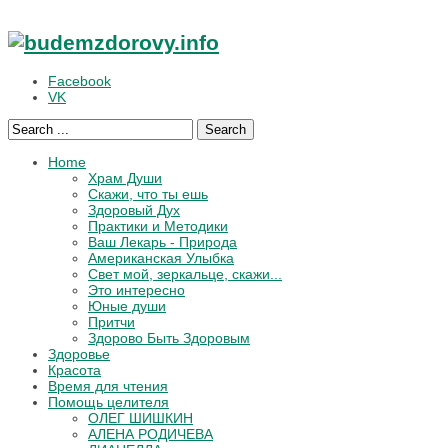
Facebook
VK
Search
Home
Храм Души
Скажи, что ты ешь
Здоровый Дух
Практики и Методики
Ваш Лекарь - Природа
Американская Улыбка
Свет мой, зеркальце, скажи...
Это интересно
Юные души
Притчи
Здорово Быть Здоровым
Здоровье
Красота
Время для чтения
Помощь целителя
ОЛЕГ ШИШКИН
АЛЕНА РОДИЧЕВА