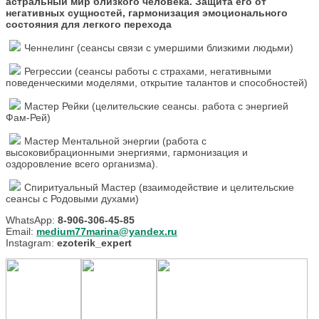
астральный мир близкого человека. Защита его от
негативных сущностей, гармонизация эмоционального
состояния для легкого перехода
Ченнелинг (сеансы связи с умершими близкими людьми)
Регрессии (сеансы работы с страхами, негативными
поведенческими моделями, открытие талантов и способностей)
Мастер Рейки (целительские сеансы. работа с энергией
Фам-Рей)
Мастер Ментальной энергии (работа с
высоковибрационными энергиями, гармонизация и
оздоровление всего организма).
Спиритуальный Мастер (взаимодействие и целительские
сеансы с Родовыми духами)
WhatsApp:
8-906-306-45-85
Email:
medium77marina@yandex.ru
Instagram:
ezoterik_expert