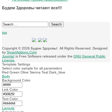
Будем Здоровы читают все!!!
Search
top
Copyright © 2026 Будем Здоровы!. All Rights Reserved. Designed
by
SmartAddons.Com
Joomla!
is Free Software released under the
GNU General Public
License.
Template Settings
Select color sample for all parameters
Red
Green
Olive
Sienna
Teal
Dark_blue
Body
Background Color
Link Color
Text Color
Layouts