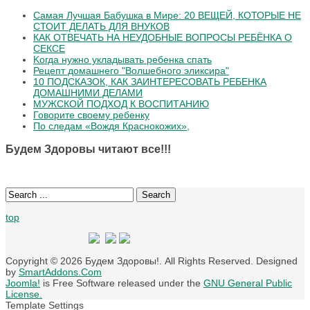
Самая Лучшая Бабушка в Мире: 20 ВЕЩЕЙ, КОТОРЫЕ НЕ
СТОИТ ДЕЛАТЬ ДЛЯ ВНУКОВ
КАК ОТВЕЧАТЬ НА НЕУДОБНЫЕ ВОПРОСЫ РЕБЁНКА О
СЕКСЕ
Koгдa нужнo уклaдывaть peбeнкa cпaть
Рецепт домашнего "Волшебного эликсира"
10 ПОДСКАЗОК, КАК ЗАИНТЕРЕСОВАТЬ РЕБЕНКА
ДОМАШНИМИ ДЕЛАМИ
МУЖСКОЙ ПОДХОД К ВОСПИТАНИЮ
Говорите своему ребенку
По следам «Вождя Краснокожих»,
Будем Здоровы читают все!!!
Search
top
Copyright © 2026 Будем Здоровы!. All Rights Reserved. Designed
by
SmartAddons.Com
Joomla!
is Free Software released under the
GNU General Public
License.
Template Settings