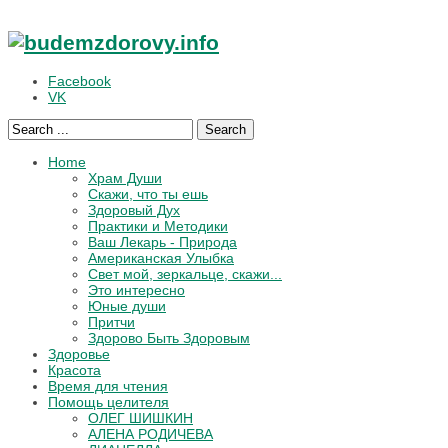
Facebook
VK
Search
Home
Храм Души
Скажи, что ты ешь
Здоровый Дух
Практики и Методики
Ваш Лекарь - Природа
Американская Улыбка
Свет мой, зеркальце, скажи...
Это интересно
Юные души
Притчи
Здорово Быть Здоровым
Здоровье
Красота
Время для чтения
Помощь целителя
ОЛЕГ ШИШКИН
АЛЕНА РОДИЧЕВА