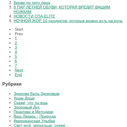
Брови по типу лица
8 ПАР ЛЕТНЕЙ ОБУВИ, КОТОРАЯ ВРЕДИТ ВАШИМ
НОЖКАМ
НОВОСТИ СПА ELITE
НОЧНОЙ ЖОР. 10 продуктов, которые можно есть на ночь
Start
Prev
1
2
3
4
5
6
7
Next
End
Рубрики
Здорово Быть Здоровым
Храм Души
Скажи, что ты ешь
Здоровый Дух
Практики и Методики
Ваш Лекарь - Природа
Американская Улыбка
Свет мой, зеркальце, скажи...