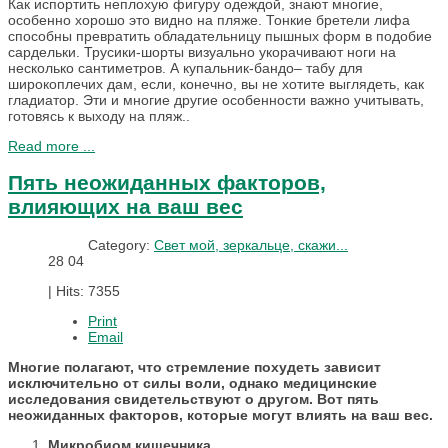
Как испортить неплохую фигуру одеждой, знают многие,
особенно хорошо это видно на пляже. Тонкие бретели лифа
способны превратить обладательницу пышных форм в подобие
сардельки. Трусики-шорты визуально укорачивают ноги на
несколько сантиметров. А купальник-бандо– табу для
широкоплечих дам, если, конечно, вы не хотите выглядеть, как
гладиатор. Эти и многие другие особенности важно учитывать,
готовясь к выходу на пляж..
Read more ...
Пять неожиданных факторов,
влияющих на ваш вес
Category:
Свет мой, зеркальце, скажи...
28
04
|
Hits: 7355
Print
Email
Многие полагают, что стремление похудеть зависит
исключительно от силы воли, однако медицинские
исследования свидетельствуют о другом. Вот пять
неожиданных факторов, которые могут влиять на ваш вес.
Микробиом кишечника