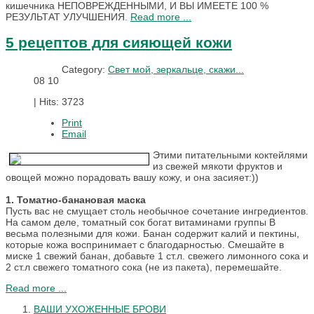
кишечника НЕПОВРЕЖДЕННЫМИ, И ВЫ ИМЕЕТЕ 100 %
РЕЗУЛЬТАТ УЛУЧШЕНИЯ.
Read more ...
5 рецептов для сияющей кожи
Category:
Свет мой, зеркальце, скажи...
08
10
|
Hits: 3723
Print
Email
Этими питательными коктейлями
из свежей мякоти фруктов и
овощей можно порадовать вашу кожу, и она засияет:))
1. Томатно-банановая маска
Пусть вас не смущает столь необычное сочетание ингредиентов.
На самом деле, томатный сок богат витаминами группы B
весьма полезными для кожи. Банан содержит калий и пектины,
которые кожа воспринимает с благодарностью. Смешайте в
миске 1 свежий банан, добавьте 1 ст.л. свежего лимонного сока и
2 ст.л свежего томатного сока (не из пакета), перемешайте.
Read more ...
ВАШИ УХОЖЕННЫЕ БРОВИ