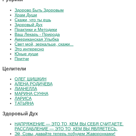
Здорово Быть Здоровым
Храм Души
Скажи, что ты ешь
Здоровый Дух
Практики и Методики
Ваш Лекарь - Природа
Американская Улыбка
Свет мой, зеркальце, скажи...
Это интересно
Юные души
Притчи
Целители
ОЛЕГ ШИШКИН
АЛЕНА РОДИЧЕВА
ЛИАНЕЛЛА
МАРИНА СУННА
ЛАРИСА
ТАТЬЯНА
Здоровый Дух
НАПРЯЖЕНИЕ — ЭТО ТО, КЕМ ВЫ СЕБЯ СЧИТАЕТЕ.
РАССЛАБЛЕНИЕ — ЭТО ТО, КЕМ ВЫ ЯВЛЯЕТЕСЬ.
Эй, Совы, давайте теперь побудем Жаворонками!