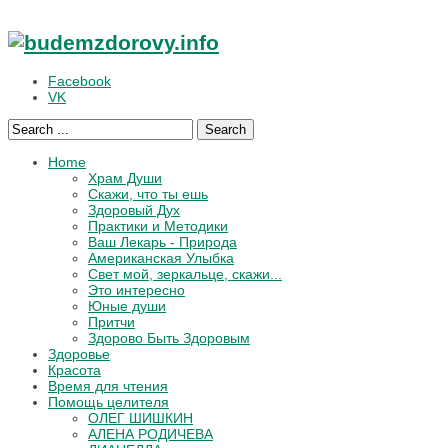
Facebook
VK
Search
Home
Храм Души
Скажи, что ты ешь
Здоровый Дух
Практики и Методики
Ваш Лекарь - Природа
Американская Улыбка
Свет мой, зеркальце, скажи...
Это интересно
Юные души
Притчи
Здорово Быть Здоровым
Здоровье
Красота
Время для чтения
Помощь целителя
ОЛЕГ ШИШКИН
АЛЕНА РОДИЧЕВА