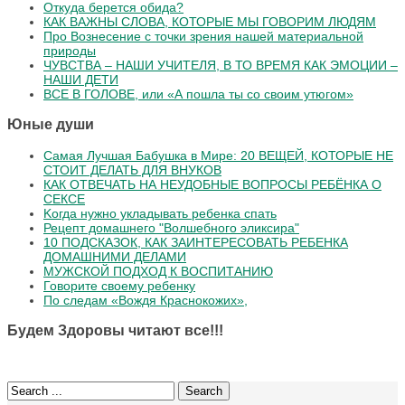
Откуда берется обида?
КАК ВАЖНЫ СЛОВА, КОТОРЫЕ МЫ ГОВОРИМ ЛЮДЯМ
Про Вознесение с точки зрения нашей материальной
природы
ЧУВСТВА – НАШИ УЧИТЕЛЯ, В ТО ВРЕМЯ КАК ЭМОЦИИ –
НАШИ ДЕТИ
ВСЕ В ГОЛОВЕ, или «А пошла ты со своим утюгом»
Юные души
Самая Лучшая Бабушка в Мире: 20 ВЕЩЕЙ, КОТОРЫЕ НЕ
СТОИТ ДЕЛАТЬ ДЛЯ ВНУКОВ
КАК ОТВЕЧАТЬ НА НЕУДОБНЫЕ ВОПРОСЫ РЕБЁНКА О
СЕКСЕ
Koгдa нужнo уклaдывaть peбeнкa cпaть
Рецепт домашнего "Волшебного эликсира"
10 ПОДСКАЗОК, КАК ЗАИНТЕРЕСОВАТЬ РЕБЕНКА
ДОМАШНИМИ ДЕЛАМИ
МУЖСКОЙ ПОДХОД К ВОСПИТАНИЮ
Говорите своему ребенку
По следам «Вождя Краснокожих»,
Будем Здоровы читают все!!!
Search