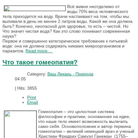
Всё живое неотделимо от
воды.70% веса человеческого
тела приходится на воду. Врачи настаивают на том, чтобы мы
выпивали в день не менее 2 литров воды. Какой же она должна
быть? Конечно, неопасной для здоровья, то есть – чистой. Но
Что значит чистая вода? Как это слово понимает современная
наука?
Первое и совершенно категорическое требование к питьевой
воде: она не должна содержать никаких микроорганизмов и
паразитов.
Read more ...
Что такое гомеопатия?
Category:
Ваш Лекарь - Природа
04
05
|
Hits: 3855
Print
Email
Гомеопатия – это целостная система
философии и практики, основанная на идее,
что наше тело имеет возможность вылечить
само себя. Основоположник и автор термина
гомеопатии – великий немецкий врач и ученый
Христиан Фридрих Самуэл Ганеман (1755–