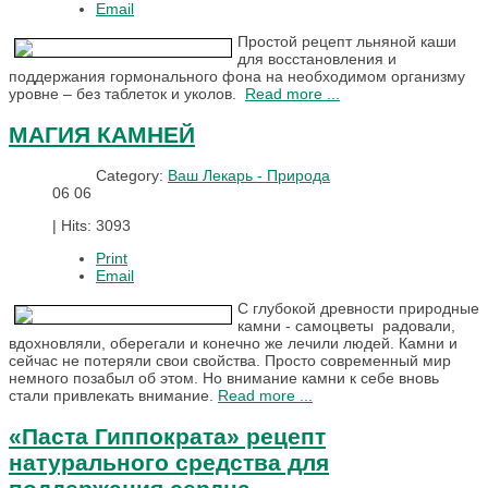
Email
Простой рецепт льняной каши
для восстановления и
поддержания гормонального фона на необходимом организму
уровне – без таблеток и уколов.
Read more ...
МАГИЯ КАМНЕЙ
Category:
Ваш Лекарь - Природа
06
06
|
Hits: 3093
Print
Email
С глубокой древности природные
камни - самоцветы радовали,
вдохновляли, оберегали и конечно же лечили людей. Камни и
сейчас не потеряли свои свойства. Просто современный мир
немного позабыл об этом. Но внимание камни к себе вновь
стали привлекать внимание.
Read more ...
«Паста Гиппократа» рецепт
натурального средства для