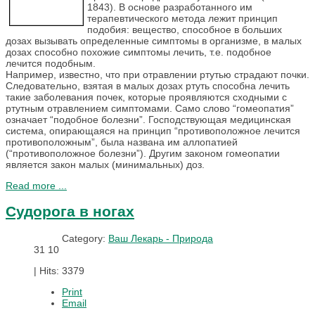
1843). В основе разработанного им
терапевтического метода лежит принцип
подобия: вещество, способное в больших
дозах вызывать определенные симптомы в организме, в малых
дозах способно похожие симптомы лечить, т.е. подобное
лечится подобным.
Например, известно, что при отравлении ртутью страдают почки.
Следовательно, взятая в малых дозах ртуть способна лечить
такие заболевания почек, которые проявляются сходными с
ртутным отравлением симптомами. Само слово “гомеопатия”
означает “подобное болезни”. Господствующая медицинская
система, опирающаяся на принцип “противоположное лечится
противоположным”, была названа им аллопатией
(“противоположное болезни”). Другим законом гомеопатии
является закон малых (минимальных) доз.
Read more ...
Судорога в ногах
Category:
Ваш Лекарь - Природа
31
10
|
Hits: 3379
Print
Email