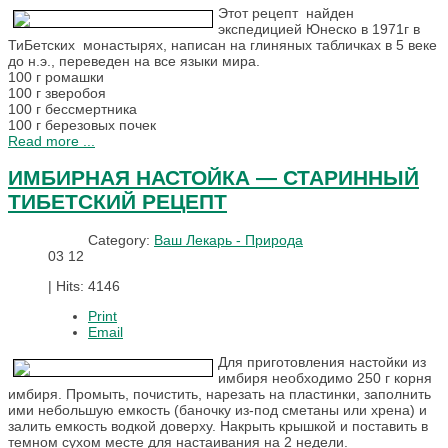
Этот рецепт найден
экспедицией Юнеско в 1971г в
ТиБетских монастырях, написан на глиняных табличках в 5 веке
до н.э., переведен на все языки мира.
100 г ромашки
100 г зверобоя
100 г бессмертника
100 г березовых почек
Read more ...
ИМБИРНАЯ НАСТОЙКА — СТАРИННЫЙ
ТИБЕТСКИЙ РЕЦЕПТ
Category:
Ваш Лекарь - Природа
03
12
|
Hits: 4146
Print
Email
Для приготовления настойки из
имбиря необходимо 250 г корня
имбиря. Промыть, почистить, нарезать на пластинки, заполнить
ими небольшую емкость (баночку из-под сметаны или хрена) и
залить емкость водкой доверху. Накрыть крышкой и поставить в
темном сухом месте для настаивания на 2 недели.