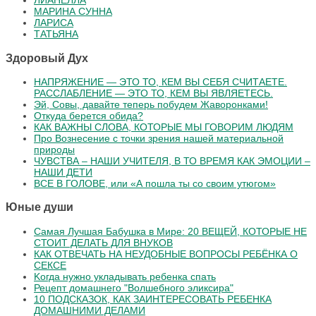
ЛИАНЕЛЛА
МАРИНА СУННА
ЛАРИСА
ТАТЬЯНА
Здоровый Дух
НАПРЯЖЕНИЕ — ЭТО ТО, КЕМ ВЫ СЕБЯ СЧИТАЕТЕ.
РАССЛАБЛЕНИЕ — ЭТО ТО, КЕМ ВЫ ЯВЛЯЕТЕСЬ.
Эй, Совы, давайте теперь побудем Жаворонками!
Откуда берется обида?
КАК ВАЖНЫ СЛОВА, КОТОРЫЕ МЫ ГОВОРИМ ЛЮДЯМ
Про Вознесение с точки зрения нашей материальной
природы
ЧУВСТВА – НАШИ УЧИТЕЛЯ, В ТО ВРЕМЯ КАК ЭМОЦИИ –
НАШИ ДЕТИ
ВСЕ В ГОЛОВЕ, или «А пошла ты со своим утюгом»
Юные души
Самая Лучшая Бабушка в Мире: 20 ВЕЩЕЙ, КОТОРЫЕ НЕ
СТОИТ ДЕЛАТЬ ДЛЯ ВНУКОВ
КАК ОТВЕЧАТЬ НА НЕУДОБНЫЕ ВОПРОСЫ РЕБЁНКА О
СЕКСЕ
Koгдa нужнo уклaдывaть peбeнкa cпaть
Рецепт домашнего "Волшебного эликсира"
10 ПОДСКАЗОК, КАК ЗАИНТЕРЕСОВАТЬ РЕБЕНКА
ДОМАШНИМИ ДЕЛАМИ