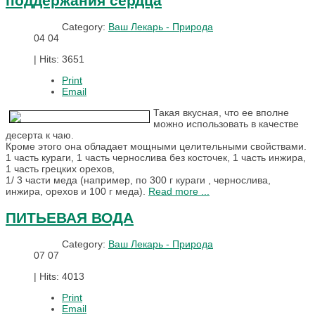
поддержания сердца
Category:
Ваш Лекарь - Природа
04
04
|
Hits: 3651
Print
Email
Такая вкусная, что ее вполне
можно использовать в качестве
десерта к чаю.
Кроме этого она обладает мощными целительными свойствами.
1 часть кураги, 1 часть чернослива без косточек, 1 часть инжира,
1 часть грецких орехов,
1/ 3 части меда (например, по 300 г кураги , чернослива,
инжира, орехов и 100 г меда).
Read more ...
ПИТЬЕВАЯ ВОДА
Category:
Ваш Лекарь - Природа
07
07
|
Hits: 4013
Print
Email