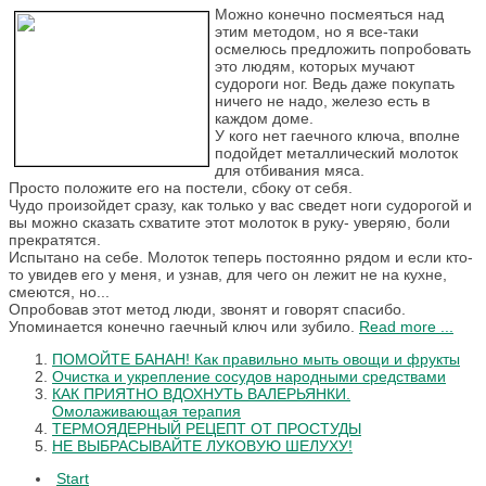
Можно конечно посмеяться над
этим методом, но я все-таки
осмелюсь предложить попробовать
это людям, которых мучают
судороги ног. Ведь даже покупать
ничего не надо, железо есть в
каждом доме.
У кого нет гаечного ключа, вполне
подойдет металлический молоток
для отбивания мяса.
Просто положите его на постели, сбоку от себя.
Чудо произойдет сразу, как только у вас сведет ноги судорогой и
вы можно сказать схватите этот молоток в руку- уверяю, боли
прекратятся.
Испытано на себе. Молоток теперь постоянно рядом и если кто-
то увидев его у меня, и узнав, для чего он лежит не на кухне,
смеются, но...
Опробовав этот метод люди, звонят и говорят спасибо.
Упоминается конечно гаечный ключ или зубило.
Read more ...
ПОМОЙТЕ БАНАН! Как правильно мыть овощи и фрукты
Очистка и укрепление сосудов народными средствами
КАК ПРИЯТНО ВДОХНУТЬ ВАЛЕРЬЯНКИ.
Омолаживающая терапия
TЕРМОЯДЕРНЫЙ РЕЦЕПТ ОТ ПРОСТУДЫ
НЕ ВЫБРАСЫВАЙТЕ ЛУКОВУЮ ШЕЛУХУ!
Start