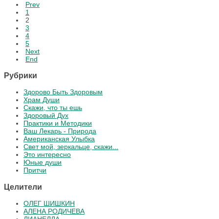
Prev
1
2
3
4
5
Next
End
Рубрики
Здорово Быть Здоровым
Храм Души
Скажи, что ты ешь
Здоровый Дух
Практики и Методики
Ваш Лекарь - Природа
Американская Улыбка
Свет мой, зеркальце, скажи...
Это интересно
Юные души
Притчи
Целители
ОЛЕГ ШИШКИН
АЛЕНА РОДИЧЕВА