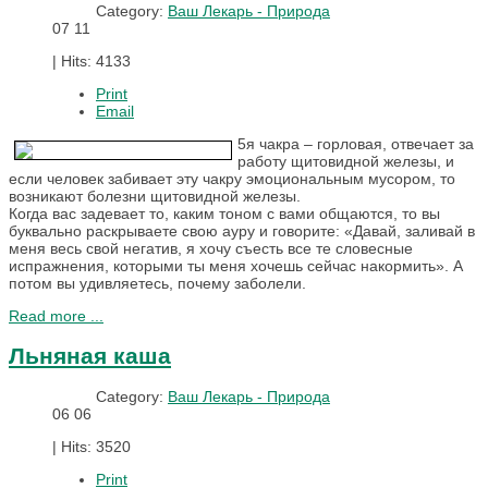
Category:
Ваш Лекарь - Природа
07
11
|
Hits: 4133
Print
Email
5я чакра – горловая, отвечает за
работу щитовидной железы, и
если человек забивает эту чакру эмоциональным мусором, то
возникают болезни щитовидной железы.
Когда вас задевает то, каким тоном с вами общаются, то вы
буквально раскрываете свою ауру и говорите: «Давай, заливай в
меня весь свой негатив, я хочу съесть все те словесные
испражнения, которыми ты меня хочешь сейчас накормить». А
потом вы удивляетесь, почему заболели.
Read more ...
Льняная каша
Category:
Ваш Лекарь - Природа
06
06
|
Hits: 3520
Print