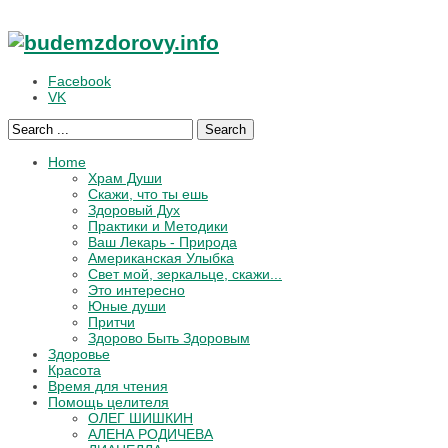
Facebook
VK
Search
Home
Храм Души
Скажи, что ты ешь
Здоровый Дух
Практики и Методики
Ваш Лекарь - Природа
Американская Улыбка
Свет мой, зеркальце, скажи...
Это интересно
Юные души
Притчи
Здорово Быть Здоровым
Здоровье
Красота
Время для чтения
Помощь целителя
ОЛЕГ ШИШКИН
АЛЕНА РОДИЧЕВА