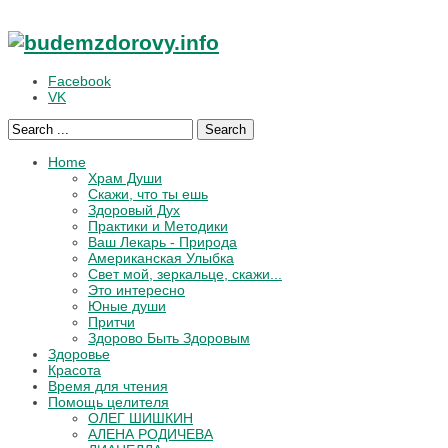
Facebook
VK
Search
Home
Храм Души
Скажи, что ты ешь
Здоровый Дух
Практики и Методики
Ваш Лекарь - Природа
Американская Улыбка
Свет мой, зеркальце, скажи...
Это интересно
Юные души
Притчи
Здорово Быть Здоровым
Здоровье
Красота
Время для чтения
Помощь целителя
ОЛЕГ ШИШКИН
АЛЕНА РОДИЧЕВА