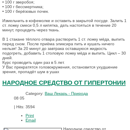
• 100 г зверобоя;
• 100 г бессмертника;
• 100 г берёзовых почек.
Измельчить в кофемолке и оставить в закрытой посуде. Залить 1
ст. ложку смеси 0,5 л кипятка, дать настояться в течение 20
минут, процедить через ткань.
В 1 стакане тёплого отвара растворить 1 ст. ложку мёда, выпить
перед сном. После приёма эликсира пить и кушать ничего
нельзя! За 20 минут до завтрака оставшуюся жидкость
подогреть, добавить 1 столовую ложку мёда и выпить. Цикл – 30
дней.
Курс проводить один раз в 5 лет.
У Вас прекратятся головокружения, остановится ухудшение
зрения, пропадёт шум в ушах
НАРОДНОЕ СРЕДСТВО ОТ ГИПЕРТОНИИ
Category:
Ваш Лекарь - Природа
08
05
|
Hits: 3594
Print
Email
Народное средство от