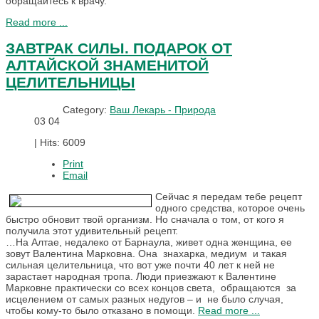
обращайтесь к врачу.
Read more ...
ЗАВТРАК СИЛЫ. ПОДАРОК ОТ
АЛТАЙСКОЙ ЗНАМЕНИТОЙ
ЦЕЛИТЕЛЬНИЦЫ
Category:
Ваш Лекарь - Природа
03
04
|
Hits: 6009
Print
Email
Сейчас я передам тебе рецепт
одного средства, которое очень
быстро обновит твой организм. Но сначала о том, от кого я
получила этот удивительный рецепт.
…На Алтае, недалеко от Барнаула, живет одна женщина, ее
зовут Валентина Марковна. Она знахарка, медиум и такая
сильная целительница, что вот уже почти 40 лет к ней не
зарастает народная тропа. Люди приезжают к Валентине
Марковне практически со всех концов света, обращаются за
исцелением от самых разных недугов – и не было случая,
чтобы кому-то было отказано в помощи.
Read more ...