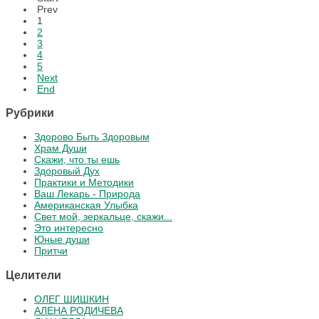
Prev
1
2
3
4
5
Next
End
Рубрики
Здорово Быть Здоровым
Храм Души
Скажи, что ты ешь
Здоровый Дух
Практики и Методики
Ваш Лекарь - Природа
Американская Улыбка
Свет мой, зеркальце, скажи...
Это интересно
Юные души
Притчи
Целители
ОЛЕГ ШИШКИН
АЛЕНА РОДИЧЕВА