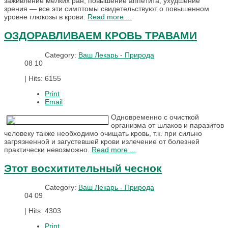
заживление мелких ран, повышение аппетита, ухудшение
зрения — все эти симптомы свидетельствуют о повышенном
уровне глюкозы в крови.
Read more ...
ОЗДОРАВЛИВАЕМ КРОВЬ ТРАВАМИ
Category:
Ваш Лекарь - Природа
08
10
|
Hits: 6155
Print
Email
Одновременно с очисткой
организма от шлаков и паразитов
человеку также необходимо очищать кровь, т.к. при сильно
загрязненной и загустевшей крови излечение от болезней
практически невозможно.
Read more ...
Этот восхитительный чеснок
Category:
Ваш Лекарь - Природа
04
09
|
Hits: 4303
Print