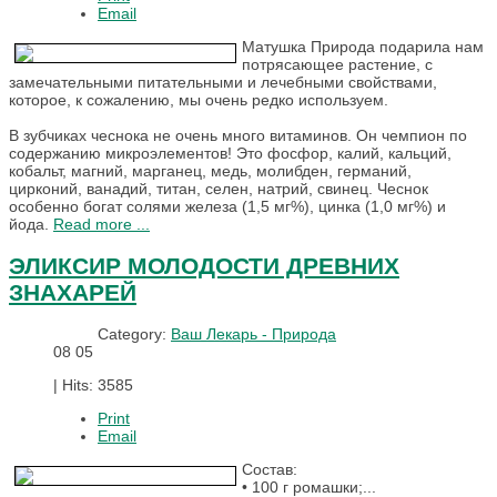
Email
Матушка Природа подарила нам
потрясающее растение, с
замечательными питательными и лечебными свойствами,
которое, к сожалению, мы очень редко используем.
В зубчиках чеснока не очень много витаминов. Он чемпион по
содержанию микроэлементов! Это фосфор, калий, кальций,
кобальт, магний, марганец, медь, молибден, германий,
цирконий, ванадий, титан, селен, натрий, свинец. Чеснок
особенно богат солями железа (1,5 мг%), цинка (1,0 мг%) и
йода.
Read more ...
ЭЛИКСИР МОЛОДОСТИ ДРЕВНИХ
ЗНАХАРЕЙ
Category:
Ваш Лекарь - Природа
08
05
|
Hits: 3585
Print
Email
Состав:
• 100 г ромашки;...