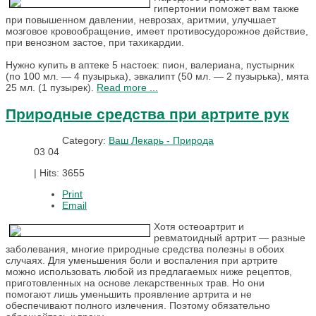
гипертонии поможет вам также
при повышенном давлении, неврозах, аритмии, улучшает
мозговое кровообращение, имеет противосудорожное действие,
при венозном застое, при тахикардии.
Нужно купить в аптеке 5 настоек: пион, валериана, пустырник
(по 100 мл. — 4 пузырька), эвкалипт (50 мл. — 2 пузырька), мята
25 мл. (1 пузырек).
Read more ...
Природные средства при артрите рук
Category:
Ваш Лекарь - Природа
03
04
|
Hits: 3655
Print
Email
Хотя остеоартрит и
ревматоидный артрит — разные
заболевания, многие природные средства полезны в обоих
случаях. Для уменьшения боли и воспаления при артрите
можно использовать любой из предлагаемых ниже рецептов,
приготовленных на основе лекарственных трав. Но они
помогают лишь уменьшить проявление артрита и не
обеспечивают полного излечения. Поэтому обязательно