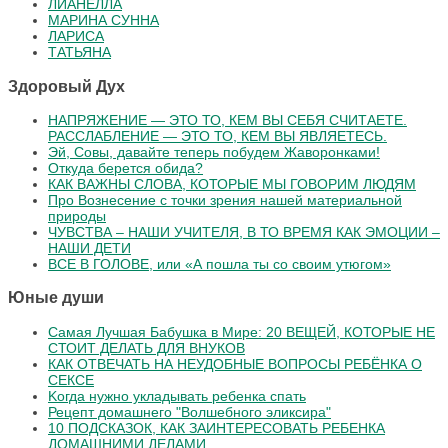
ЛИАНЕЛЛА
МАРИНА СУННА
ЛАРИСА
ТАТЬЯНА
Здоровый Дух
НАПРЯЖЕНИЕ — ЭТО ТО, КЕМ ВЫ СЕБЯ СЧИТАЕТЕ.
РАССЛАБЛЕНИЕ — ЭТО ТО, КЕМ ВЫ ЯВЛЯЕТЕСЬ.
Эй, Совы, давайте теперь побудем Жаворонками!
Откуда берется обида?
КАК ВАЖНЫ СЛОВА, КОТОРЫЕ МЫ ГОВОРИМ ЛЮДЯМ
Про Вознесение с точки зрения нашей материальной
природы
ЧУВСТВА – НАШИ УЧИТЕЛЯ, В ТО ВРЕМЯ КАК ЭМОЦИИ –
НАШИ ДЕТИ
ВСЕ В ГОЛОВЕ, или «А пошла ты со своим утюгом»
Юные души
Самая Лучшая Бабушка в Мире: 20 ВЕЩЕЙ, КОТОРЫЕ НЕ
СТОИТ ДЕЛАТЬ ДЛЯ ВНУКОВ
КАК ОТВЕЧАТЬ НА НЕУДОБНЫЕ ВОПРОСЫ РЕБЁНКА О
СЕКСЕ
Koгдa нужнo уклaдывaть peбeнкa cпaть
Рецепт домашнего "Волшебного эликсира"
10 ПОДСКАЗОК, КАК ЗАИНТЕРЕСОВАТЬ РЕБЕНКА
ДОМАШНИМИ ДЕЛАМИ