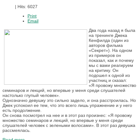
|
Hits: 6027
Print
Email
Два года назад я была
на тренинге Джека
Кенфилда (один из
авторов фильма
«Секрет»). На одном
из примеров он
показал, как и почему
мы с вами реагируем
на критику. Он
подошел к одной из
участниц и сказал:
«Я провожу множество
семинаров и лекций, но впервые у меня среди слушателей
настолько глупый человек».
Однозначно девушку это сильно задело, и она расстроилась. Но
Джек успокоил ее тем, что это всего лишь упражнение и у него
есть продолжение.
Он снова посмотрел на нее и в этот раз произнес: «Я провожу
множество семинаров и лекций, но впервые у меня среди
слушателей человек с зелеными волосами». В этот раз девушка
рассмеялась.
Read more ...