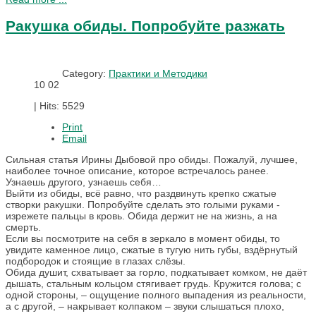
Ракушка обиды. Попробуйте разжать
Category:
Практики и Методики
10
02
|
Hits: 5529
Print
Email
Сильная статья Ирины Дыбовой про обиды. Пожалуй, лучшее,
наиболее точное описание, которое встречалось ранее.
Узнаешь другого, узнаешь себя…
Выйти из обиды, всё равно, что раздвинуть крепко сжатые
створки ракушки. Попробуйте сделать это голыми руками -
изрежете пальцы в кровь. Обида держит не на жизнь, а на
смерть.
Если вы посмотрите на себя в зеркало в момент обиды, то
увидите каменное лицо, сжатые в тугую нить губы, вздёрнутый
подбородок и стоящие в глазах слёзы.
Обида душит, схватывает за горло, подкатывает комком, не даёт
дышать, стальным кольцом стягивает грудь. Кружится голова; с
одной стороны, – ощущение полного выпадения из реальности,
а с другой, – накрывает колпаком – звуки слышаться плохо,