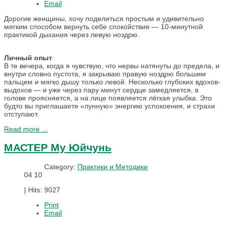
Email
Дорогие женщины, хочу поделиться простым и удивительно
мягким способом вернуть себе спокойствие — 10-минутной
практикой дыхания через левую ноздрю.
Личный опыт
В те вечера, когда я чувствую, что нервы натянуты до предела, и
внутри словно пустота, я закрываю правую ноздрю большим
пальцем и мягко дышу только левой. Несколько глубоких вдохов-
выдохов — и уже через пару минут сердце замедляется, в
голове проясняется, а на лице появляется лёгкая улыбка. Это
будто вы приглашаете «лунную» энергию успокоения, и страхи
отступают.
Read more ...
МАСТЕР Му Юйчунь
Category:
Практики и Методики
04
10
|
Hits: 9027
Print
Email