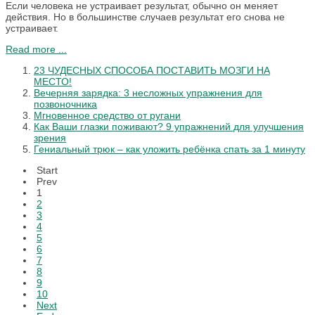
Если человека не устраивает результат, обычно он меняет
действия. Но в большинстве случаев результат его снова не
устраивает.
Read more ...
23 ЧУДЕСНЫХ СПОСОБА ПОСТАВИТЬ МОЗГИ НА
МЕСТО!
Вечерняя зарядка: 3 несложных упражнения для
позвоночника
Мгновенное средство от ругани
Как Ваши глазки поживают? 9 упражнений для улучшения
зрения
Гениальный трюк – как уложить ребёнка спать за 1 минуту
Start
Prev
1
2
3
4
5
6
7
8
9
10
Next