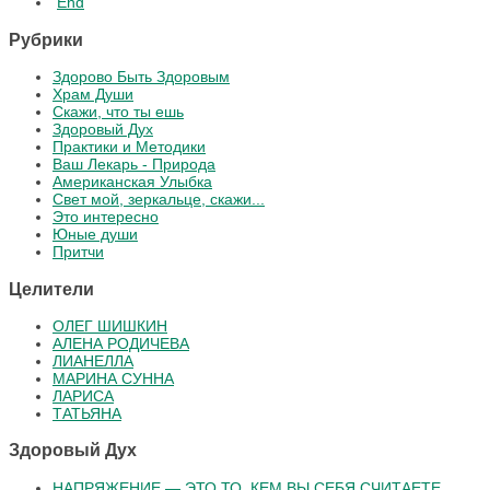
End
Рубрики
Здорово Быть Здоровым
Храм Души
Скажи, что ты ешь
Здоровый Дух
Практики и Методики
Ваш Лекарь - Природа
Американская Улыбка
Свет мой, зеркальце, скажи...
Это интересно
Юные души
Притчи
Целители
ОЛЕГ ШИШКИН
АЛЕНА РОДИЧЕВА
ЛИАНЕЛЛА
МАРИНА СУННА
ЛАРИСА
ТАТЬЯНА
Здоровый Дух
НАПРЯЖЕНИЕ — ЭТО ТО, КЕМ ВЫ СЕБЯ СЧИТАЕТЕ.