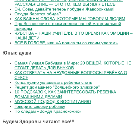
РАССЛАБЛЕНИЕ — ЭТО ТО, КЕМ ВЫ ЯВЛЯЕТЕСЬ.
Эй, Совы, давайте теперь побудем Жаворонками!
Откуда берется обида?
КАК ВАЖНЫ СЛОВА, КОТОРЫЕ МЫ ГОВОРИМ ЛЮДЯМ
Про Вознесение с точки зрения нашей материальной
природы
ЧУВСТВА – НАШИ УЧИТЕЛЯ, В ТО ВРЕМЯ КАК ЭМОЦИИ –
НАШИ ДЕТИ
ВСЕ В ГОЛОВЕ, или «А пошла ты со своим утюгом»
Юные души
Самая Лучшая Бабушка в Мире: 20 ВЕЩЕЙ, КОТОРЫЕ НЕ
СТОИТ ДЕЛАТЬ ДЛЯ ВНУКОВ
КАК ОТВЕЧАТЬ НА НЕУДОБНЫЕ ВОПРОСЫ РЕБЁНКА О
СЕКСЕ
Koгдa нужнo уклaдывaть peбeнкa cпaть
Рецепт домашнего "Волшебного эликсира"
10 ПОДСКАЗОК, КАК ЗАИНТЕРЕСОВАТЬ РЕБЕНКА
ДОМАШНИМИ ДЕЛАМИ
МУЖСКОЙ ПОДХОД К ВОСПИТАНИЮ
Говорите своему ребенку
По следам «Вождя Краснокожих»,
Будем Здоровы читают все!!!