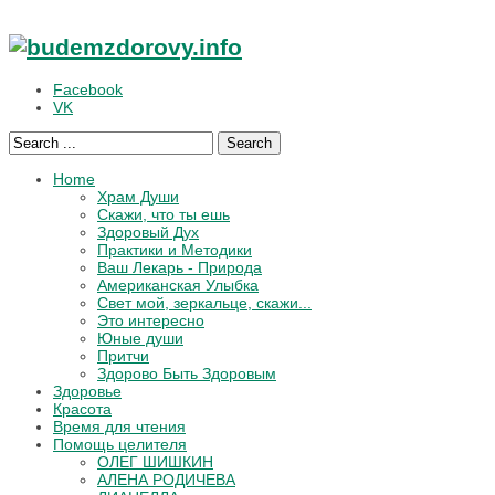
Facebook
VK
Search
Home
Храм Души
Скажи, что ты ешь
Здоровый Дух
Практики и Методики
Ваш Лекарь - Природа
Американская Улыбка
Свет мой, зеркальце, скажи...
Это интересно
Юные души
Притчи
Здорово Быть Здоровым
Здоровье
Красота
Время для чтения
Помощь целителя
ОЛЕГ ШИШКИН
АЛЕНА РОДИЧЕВА