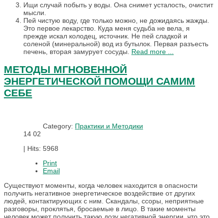
Ищи случай побыть у воды. Она снимет усталость, очистит
мысли.
Пей чистую воду, где только можно, не дожидаясь жажды.
Это первое лекарство. Куда меня судьба не вела, я
прежде искал колодец, источник. Не пей сладкой и
соленой (минеральной) вод из бутылок. Первая разъесть
печень, вторая замурует сосуды.
Read more ...
МЕТОДЫ МГНОВЕННОЙ
ЭНЕРГЕТИЧЕСКОЙ ПОМОЩИ САМИМ
СЕБЕ
Category:
Практики и Методики
14
02
|
Hits: 5968
Print
Email
Существуют моменты, когда человек находится в опасности
получить негативное энергетическое воздействие от других
людей, контактирующих с ним. Скандалы, ссоры, неприятные
разговоры, проклятья, бросаемые в лицо. В такие моменты
человек может получить такую дозу негативной энергии, что это